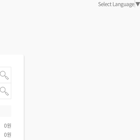
Select Language
▼
0원
0원