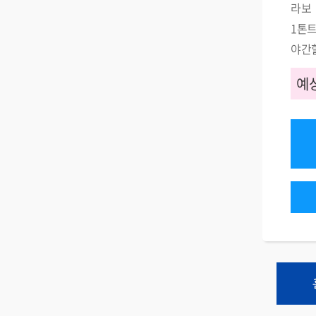
라보
1톤
야간
예